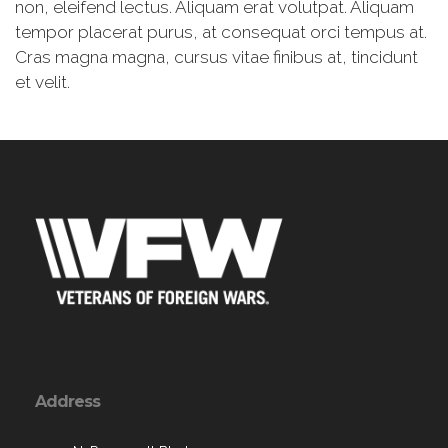
non, eleifend lectus. Aliquam erat volutpat. Aliquam
tempor placerat purus, at consequat orci tempus at.
Cras magna magna, cursus vitae finibus at, tincidunt
et velit.
Address